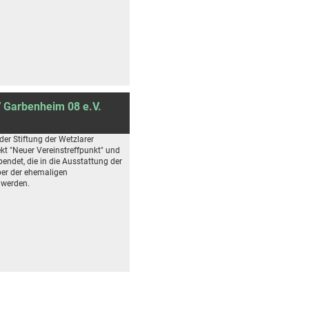
V Garbenheim 08 e.V.
der Stiftung der Wetzlarer
kt "Neuer Vereinstreffpunkt" und
ndet, die in die Ausstattung der
er der ehemaligen
 werden.