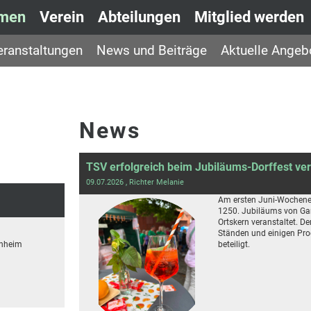
mmen
Verein
Abteilungen
Mitglied werden
eranstaltungen
News und Beiträge
Aktuelle Angeb
News
TSV erfolgreich beim Jubiläums-Dorffest ver
09.07.2026
, Richter Melanie
Am ersten Juni-Wochenen
1250. Jubiläums von Gar
Ortskern veranstaltet. D
Ständen und einigen Pr
enheim
beteiligt.