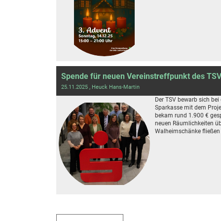
Spende für neuen Vereinstreffpunkt des TS
25.11.2025
, Heuck Hans-Martin
Der TSV bewarb sich bei 
Sparkasse mit dem Proje
bekam rund 1.900 € gespe
neuen Räumlichkeiten üb
Walheimschänke fließen