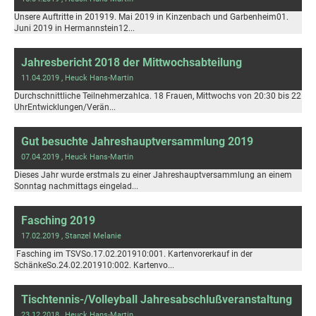
Unsere Auftritte in 201919. Mai 2019 in Kinzenbach und Garbenheim01.
Juni 2019 in Hermannstein12...
Jahresbericht 2018 der Mittwochsabteilung
11.04.2019
, Heuck Hans-Martin
Durchschnittliche Teilnehmerzahlca. 18 Frauen, Mittwochs von 20:30 bis 22
UhrEntwicklungen/Verän...
Gut besuchte Jahreshauptversammlung 2019
07.04.2019
, Heuck Hans-Martin
Dieses Jahr wurde erstmals zu einer Jahreshauptversammlung an einem
Sonntag nachmittags eingelad...
Fasching 2019
17.02.2019
, Stanzel Melanie
Fasching im TSVSo.17.02.201910:001. Kartenvorerkauf in der
SchänkeSo.24.02.201910:002. Kartenvo...
Tischtennis-/Volleyball Jahresabschlußveranstaltung
23.12.2018
, Heuck Hans-Martin