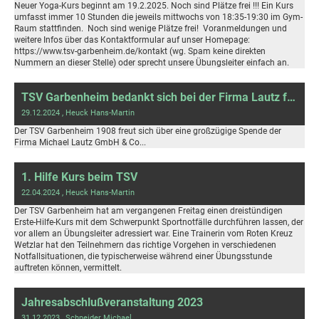
Neuer Yoga-Kurs beginnt am 19.2.2025. Noch sind Plätze frei !!! Ein Kurs
umfasst immer 10 Stunden die jeweils mittwochs von 18:35-19:30 im Gym-
Raum stattfinden. Noch sind wenige Plätze frei! Voranmeldungen und
weitere Infos über das Kontaktformular auf unser Homepage:
https://www.tsv-garbenheim.de/kontakt (wg. Spam keine direkten
Nummern an dieser Stelle) oder sprecht unsere Übungsleiter einfach an.
TSV Garbenheim bedankt sich bei der Firma Lautz für großzügige Spende
29.12.2024
, Heuck Hans-Martin
Der TSV Garbenheim 1908 freut sich über eine großzügige Spende der
Firma Michael Lautz GmbH & Co...
1. Hilfe Kurs beim TSV
22.04.2024
, Heuck Hans-Martin
Der TSV Garbenheim hat am vergangenen Freitag einen dreistündigen
Erste-Hilfe-Kurs mit dem Schwerpunkt Sportnotfälle durchführen lassen, der
vor allem an Übungsleiter adressiert war. Eine Trainerin vom Roten Kreuz
Wetzlar hat den Teilnehmern das richtige Vorgehen in verschiedenen
Notfallsituationen, die typischerweise während einer Übungsstunde
auftreten können, vermittelt.
Jahresabschlußveranstaltung 2023
31.12.2023
, Schneider Michael