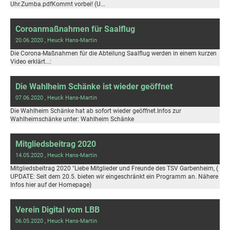
Uhr.Zumba.pdfKommt vorbei! (U...
Coroanmaßnahmen für Saalflug
20.06.2020
, Heuck Hans-Martin
Die Corona-Maßnahmen für die Abteilung Saalflug werden in einem kurzen
Video erklärt...:
Die Wahlheim Schänke ist wieder geöffnet
07.06.2020
, Heuck Hans-Martin
Die Wahlheim Schänke hat ab sofort wieder geöffnet.Infos zur
Wahlheimschänke unter: Wahlheim Schänke
Mitgliedsbeitrag 2020
14.05.2020
, Heuck Hans-Martin
Mitgliedsbeitrag 2020 "Liebe Mitglieder und Freunde des TSV Garbenheim, (
UPDATE: Seit dem 20.5. bieten wir eingeschränkt ein Programm an. Nähere
Infos hier auf der Homepage)
Verein Digital vom LBB
06.05.2020
, Heuck Hans-Martin