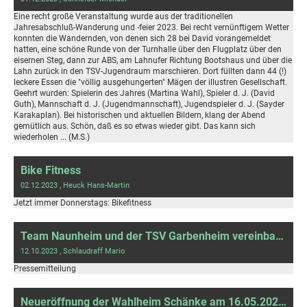
Eine recht große Veranstaltung wurde aus der traditionellen
Jahresabschluß-Wanderung und -feier 2023. Bei recht vernünftigem Wetter
konnten die Wandernden, von denen sich 28 bei David vorangemeldet
hatten, eine schöne Runde von der Turnhalle über den Flugplatz über den
eisernen Steg, dann zur ABS, am Lahnufer Richtung Bootshaus und über die
Lahn zurück in den TSV-Jugendraum marschieren. Dort füllten dann 44 (!)
leckere Essen die "völlig ausgehungerten" Mägen der illustren Gesellschaft.
Geehrt wurden: Spielerin des Jahres (Martina Wahl), Spieler d. J. (David
Guth), Mannschaft d. J. (Jugendmannschaft), Jugendspieler d. J. (Sayder
Karakaplan). Bei historischen und aktuellen Bildern, klang der Abend
gemütlich aus. Schön, daß es so etwas wieder gibt. Das kann sich
wiederholen ... (M.S.)
Bike Fitness
02.12.2023
, Heuck Hans-Martin
Jetzt immer Donnerstags: Bikefitness
Team Naunheim und der TSV Garbenheim vereinbaren Zusammenarbeit
12.10.2023
, Schlaudraff Mario
Pressemitteilung
Neueröffnung der Wahlheim Schänke am 16.05.2023!