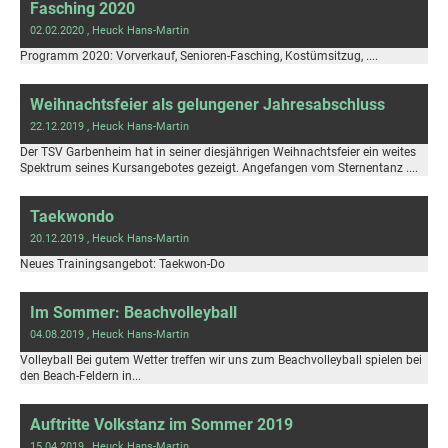
Fasching 2020
02.02.2020
, Heuck Hans-Martin
Programm 2020: Vorverkauf, Senioren-Fasching, Kostümsitzug, ....
Weihnachtsfeier als gelungener Jahresabschluss
22.12.2019
, Heuck Hans-Martin
Der TSV Garbenheim hat in seiner diesjährigen Weihnachtsfeier ein weites
Spektrum seines Kursangebotes gezeigt. Angefangen vom Sternentanz ....
Taekwondo
20.12.2019
, Heuck Hans-Martin
Neues Trainingsangebot: Taekwon-Do
Im Sommer: Beachvolleyball
04.08.2019
, Heuck Hans-Martin
Volleyball Bei gutem Wetter treffen wir uns zum Beachvolleyball spielen bei
den Beach-Feldern in...
Auftritte Volkstanz im Sommer 2019
15.04.2019
, Heuck Hans-Martin