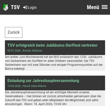
TSV
Menü
Login
Zurück
TSV erfolgreich beim Jubiläums-Dorffest vertreten
09.07.2026
, Richter Melanie
Am ersten Juni-Wochenende hat die SKG anlässlich des 1250. Jubiläums
von Garbenheim ein Dorffest im alten Ortskern veranstaltet. Der TSV
Garbenheim war mit zwei Ständen und einigen Programmpunkten auf der
Bühne beteiligt.
Einladung zur Jahreshauptversammlung
13.04.2026
, Heuck Hans-Martin
Die Jahreshauptversammlung ist ein wichtiger Moment unseres
Vereinslebens – hier blicken wir zurück, entscheiden gemeinsam über die
Zukunft des TSV und geben allen Mitgliedern die Möglichkeit, sich aktiv
einzubringen. Wann: 18. April 2026, 19:00 Uhr