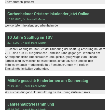
übernommen, gefeiert.
Garbenheimer Ortsterminkalender jetzt Online!
16.02.2022
, Schlaudraff Mario
www.ortsterminkalender-garbenheim.de
10 Jahre Saalflug im TSV
22.11.2021
, Heuck Hans-Martin
10 Jahre Saalflug im TSV Seit der Gründung der Saalflug-Abteilung im März
2011 sind nun 10 ereignisreiche Jahre ins Land gegangen. Während am
Anfang nur kleine Hubschrauber und Spielzeugflugzeuge zum Einsatz
kamen, sind inzwischen hochwertigere Schulflugzeuge und bei den
Mitgliedern auch moderne digitale Fernsteuerungen mit einigen
Einstellmöglichkeiten vorhanden.
Mithife gesucht: Kinderturnen am Donnerstag
25.09.2021
, Heuck Hans-Martin
Wir suchen dringend Unterstützung für die Übungsleiterin Carola
Jahreshauptversammlung
03.09.2021
, Heuck Hans-Martin