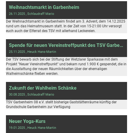
Weihnachtsmarkt in Garbenheim
26.11.2025
, Schlaudraff Mario
Der Weihnachtsmarkt in Garbenheim findet am 3. Advent, dem 14.12.2025
rund um das Heimatmuseum statt. In der Zeit von 15-21:00 Uhr versorgt
euch auch der Elferrat des TSV mit allerhand Leckereien.
Spende für neuen Vereinstreffpunkt des TSV Garbenheim 08 e.V.
25.11.2025
, Heuck Hans-Martin
Der TSV bewarb sich bei der Stiftung der Wetzlarer Sparkasse mit dem
Projekt "Neuer Vereinstreffpunkt" und bekam rund 1.900 € gespendet, die in
die Ausstattung der neuen Räumlichkeiten über der ehemaligen
Walheimschänke fließen werden.
Zukunft der Wahlheim Schänke
30.08.2025
, Schlaudraff Mario
TSV Garbenheim 08 e.V. stellt bisherige Gaststättenräume künftig der
Grundschule Garbenheim zur Verfügung
Neuer Yoga-Kurs
19.01.2025
, Heuck Hans-Martin