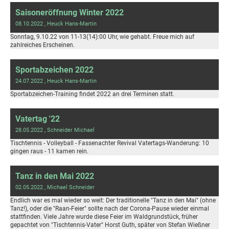
Saisoneröffnung Winter 2022
08.10.2022
, Heuck Hans-Martin
Sonntag, 9.10.22 von 11-13(14):00 Uhr, wie gehabt. Freue mich auf
zahlreiches Erscheinen.
Sportabzeichen 2022
24.07.2022
, Heuck Hans-Martin
Sportabzeichen-Training findet 2022 an drei Terminen statt.
Vatertag '22
28.05.2022
, Schneider Michael
Tischtennis - Volleyball - Fassenachter Revival Vatertags-Wanderung: 10
gingen raus - 11 kamen rein.
Tanz in den Mai 2022
02.05.2022
, Michael Schneider
Endlich war es mal wieder so weit: Der traditionelle "Tanz in den Mai" (ohne
Tanz!), oder die "Raan-Feier" sollte nach der Corona-Pause wieder einmal
stattfinden. Viele Jahre wurde diese Feier im Waldgrundstück, früher
gepachtet von "Tischtennis-Vater" Horst Guth, später von Stefan Wießner