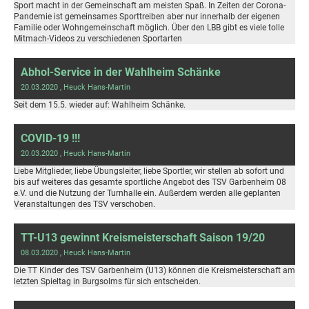
Sport macht in der Gemeinschaft am meisten Spaß. In Zeiten der Corona-
Pandemie ist gemeinsames Sporttreiben aber nur innerhalb der eigenen
Familie oder Wohngemeinschaft möglich. Über den LBB gibt es viele tolle
Mitmach-Videos zu verschiedenen Sportarten
Abhol-Service in der Wahlheim Schänke
20.03.2020
, Heuck Hans-Martin
Seit dem 15.5. wieder auf: Wahlheim Schänke.
COVID-19 !!!
20.03.2020
, Heuck Hans-Martin
Liebe Mitglieder, liebe Übungsleiter, liebe Sportler, wir stellen ab sofort und
bis auf weiteres das gesamte sportliche Angebot des TSV Garbenheim 08
e.V. und die Nutzung der Turnhalle ein. Außerdem werden alle geplanten
Veranstaltungen des TSV verschoben.
TT-U13 gewinnt Kreismeisterschaft Saison 19/20
08.03.2020
, Heuck Hans-Martin
Die TT Kinder des TSV Garbenheim (U13) können die Kreismeisterschaft am
letzten Spieltag in Burgsolms für sich entscheiden.